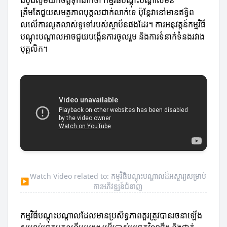
ដំបូងសូមយកចិត្តទុកដាក់ថា កម្មវិធីបណ្តុះបណ្តាលមិន
ត្រឹមតែជួយសមត្ថភាពបុគ្គលជាក់លាក់ទេ ប៉ុន្តែវានៅមានឥទ្ធិព
លលើការលូតលាស់ទូទៅរបស់ស្ថាប័នផងដែរ។ ការអនុវត្តន៍កម្មវិធី
បណ្តុះបណ្តាលអាចជួយបង្កើនការចូលរួម និងការទំនាក់ទំនងរវាង
បុគ្គលិក។
Watch Video related to: កម្មវិធីបណ្តុះបណ្តាលដ៏អស្ចារ្យសម្រាប់
▶
ការអភិវឌ្ឍន៍ជំនាញ
កម្មវិធីបណ្តុះបណ្តាលដែលមានប្រសិទ្ធភាពគួរត្រូវបានរចនាឡើង