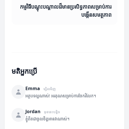
កម្មវិធីបណ្តុះបណ្តាលដ៏មានប្រសិទ្ធភាពសម្រាប់ការ
បង្កើនសមត្ថភាព
មតិអ្នកប្រើ
Emma
ម្សិលមិញ
អត្ថបទល្អណាស់! អរគុណសម្រាប់ការចែករំលែក។
Jordan
មុននេះបន្តិច
ខ្ញុំពិតជាចូលចិត្តអានវាណាស់។