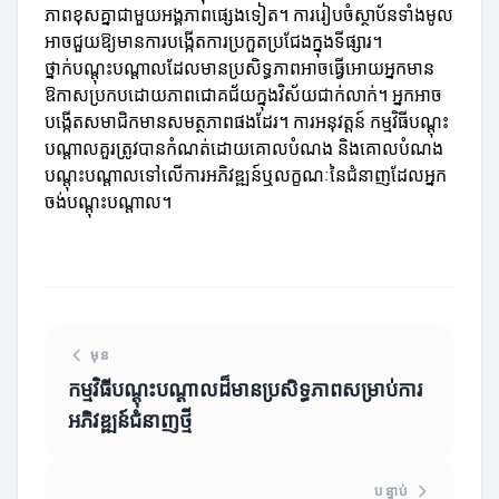
ភាពខុសគ្នាជាមួយអង្គភាពផ្សេងទៀត។ ការរៀបចំស្ថាប័នទាំងមូល
អាចជួយឱ្យមានការបង្កើតការប្រកួតប្រជែងក្នុងទីផ្សារ។
ថ្នាក់បណ្តុះបណ្តាលដែលមានប្រសិទ្ធភាពអាចធ្វើអោយអ្នកមាន
ឱកាសប្រកបដោយភាពជោគជ័យក្នុងវិស័យជាក់លាក់។ អ្នកអាច
បង្កើតសមាជិកមានសមត្ថភាពផងដែរ។ ការអនុវត្តន៍ កម្មវិធីបណ្តុះ
បណ្តាលគួរត្រូវបានកំណត់ដោយគោលបំណង និងគោលបំណង
បណ្ដុះបណ្តាលទៅលើការអភិវឌ្ឍន៍ឬលក្ខណៈនៃជំនាញដែលអ្នក
ចង់បណ្តុះបណ្តាល។
មុន
កម្មវិធីបណ្តុះបណ្តាលដ៏មានប្រសិទ្ធភាពសម្រាប់ការ
អភិវឌ្ឍន៍ជំនាញថ្មី
បន្ទាប់