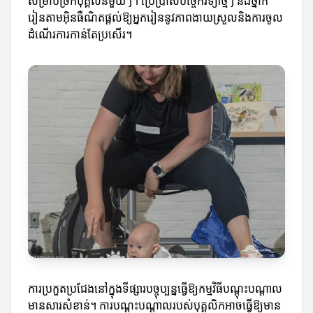
សម្រាប់ច្រកបុគ្គលនីមួយៗ។ ប្រើប្រាស់បច្ចេកវិទ្យាថ្មីៗ និងថ្នាក់
រៀនតាមអ៊ិនធឺណិតផ្តល់ឱ្យអ្នករៀននូវភាពងាយស្រួលនិងការចូល
ដំណើរការកាន់តែប្រសើរ។
ការប្រកួតប្រជែងនៅក្នុងទីផ្សារបច្ចុប្បន្នធ្វើឱ្យកម្មវិធីបណ្តុះបណ្តាល
មានសារសំខាន់។ ការបណ្តុះបណ្តាលរបស់បុគ្គលិកអាចធ្វើឱ្យមាន