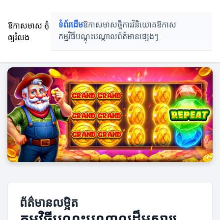
ឱកាសមាស កុំ
ទំព័រដើម
ឱកាសមាសថ្មី
ការវិនិយោគឱកាស
ឲ្យរំលង
កម្មវិធីបណ្តុះបណ្តាល
ព័ត៌មានផ្សេងៗ
ព័ត៌មានលម្អិត
កម្មវិធីបណ្តុះបណ្តាលដ៏អស្ចារ្យ