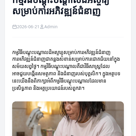
សម្រាប់ការអភិវឌ្ឍន៍ជំនាញ
2026-06-21
Admin
កម្មវិធីបណ្តុះបណ្តាលដ៏អស្ចារ្យសម្រាប់ការអភិវឌ្ឍន៍ជំនាញ
ការអភិវឌ្ឍន៍ជំនាញជាគន្លងសំខាន់សម្រាប់ការជោគជ័យនៅក្នុង
សម័យសព្វថ្ងៃ។ កម្មវិធីបណ្តុះបណ្តាលគឺជាវិធីសាស្ត្រដែល
អាចជួយបង្កើនសមត្ថភាព និងជំនាញរបស់បុគ្គលិក។ ក្នុងអត្ថបទ
នេះយើងនឹងពិភាក្សាអំពីកម្មវិធីបណ្តុះបណ្តាលដែលមាន
ប្រសិទ្ធភាព និងអត្ថប្រយោជន៍របស់ពួកវា។