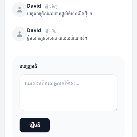
David
ម្សិលមិញ
អរគុណច្រើនដែលបានផ្តល់ចំណេះដឹងថ្មីៗ។
David
ម្សិលមិញ
ខ្លឹមសារច្បាស់លាស់ ងាយយល់ណាស់។
បញ្ចេញមតិ
ផ្ញើមតិ