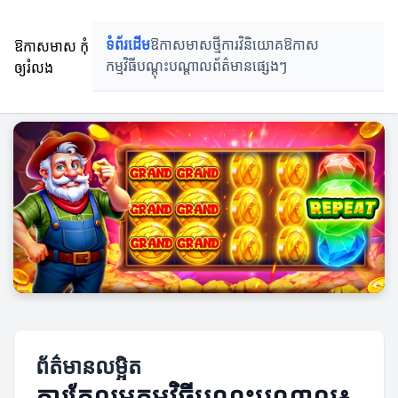
ឱកាសមាស កុំ
ទំព័រដើម
ឱកាសមាសថ្មី
ការវិនិយោគឱកាស
ឲ្យរំលង
កម្មវិធីបណ្តុះបណ្តាល
ព័ត៌មានផ្សេងៗ
ព័ត៌មានលម្អិត
ការកែលម្អកម្មវិធីបណ្តុះបណ្តាល៖