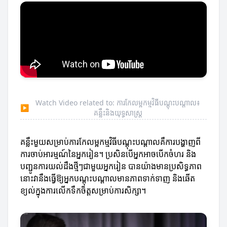
Watch Video related to: ការកែលម្អកម្មវិធីបណ្តុះបណ្តាល៖
▶
គន្លឹះនិងយុទ្ធសាស្ត្រ
គន្លឹះមួយសម្រាប់ការកែលម្អកម្មវិធីបណ្តុះបណ្តាលគឺការបង្ហាញពី
ការចាប់អារម្មណ៍នៃអ្នករៀន។ ប្រសិនបើអ្នកអាចបើកចំហរ និង
បញ្ជូនការយល់ដឹងថ្មីៗជាមួយអ្នករៀន បានយ៉ាងមានប្រសិទ្ធភាព
នោះវានឹងធ្វើឱ្យអ្នកបណ្តុះបណ្តាលមានភាពទាក់ទាញ និងឆើត
ខ្យល់ក្នុងការលើកទឹកចិត្តសម្រាប់ការសិក្សា។