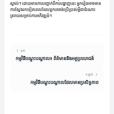
ស្គាល់។ ដោយមានការបញ្ជាក់ពីការបង្ហាញនេះ អ្នករៀនអាចមាន
ការស្វែងរកទៀតពេលដែលពួកគេចង់ប្រើប្រាស់អ្វីជាដំណោះ
ស្រាយសម្រាប់ការអភិវឌ្ឍន៍។
មុន
កម្មវិធីបណ្តុះបណ្តាល៖ ព័ត៌មាននិងអត្ថប្រយោជន៍
បន្ទាប់
កម្មវិធីបណ្តុះបណ្តាលដែលមានប្រសិទ្ធភាព