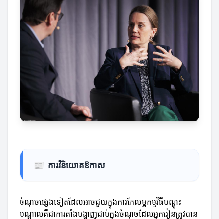
📰
ការវិនិយោគឱកាស
ចំណុចផ្សេងទៀតដែលអាចជួយក្នុងការកែលម្អកម្មវិធីបណ្តុះ
បណ្តាលគឺជាការតាំងបង្ហាញជាប់ក្នុងចំណុចដែលអ្នករៀនត្រូវបាន