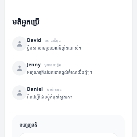
មតិអ្នកប្រើ
David
១០ នាទីមុន
ខ្លឹមសារមានប្រយោជន៍ខ្លាំងណាស់។
Jenny
មុននេះបន្តិច
អរគុណច្រើនដែលបានផ្តល់ចំណេះដឹងថ្មីៗ។
Daniel
២ ម៉ោងមុន
ពិតជាអ្វីដែលខ្ញុំកំពុងស្វែងរក។
បញ្ចេញមតិ