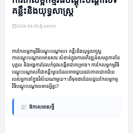
គន្លឹះនិងយុទ្ធសាស្ត្រ
2026-04-09
Admin
ការកែលម្អកម្មវិធីបណ្តុះបណ្តាល៖ គន្លឹះនិងយុទ្ធសាស្ត្រ
ការបណ្តុះបណ្តាលមានសារៈសំខាន់ក្នុងការអភិវឌ្ឍន៍សមត្ថភាពនៃ
បុគ្គល និងអង្គការដែលកំពុងបង្កើតជាគម្រោង។ ការកែលម្អកម្មវិធី
បណ្តុះបណ្តាលគឺជាគន្លឹះមួយដែលអាចជួយដល់ភាពជោគជ័យ
របស់អ្នកនៅក្នុងវិស័យណាមួយ។ តើមុខងារដែលជួយកែលម្អកម្ម
វិធីបណ្តុះបណ្តាលមានអ្វីខ្លះ?
📰
ឱកាសមាសថ្មី