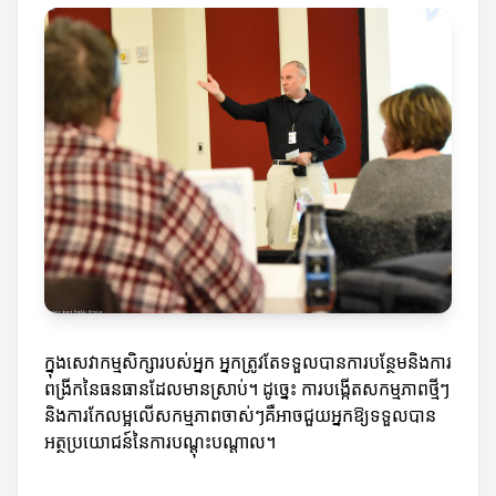
ក្នុងសេវាកម្មសិក្សារបស់អ្នក អ្នកត្រូវតែទទួលបានការបន្ថែមនិងការ
ពង្រីកនៃធនធានដែលមានស្រាប់។ ដូច្នេះ ការបង្កើតសកម្មភាពថ្មីៗ
និងការកែលម្អលើសកម្មភាពចាស់ៗគឺអាចជួយអ្នកឱ្យទទួលបាន
អត្ថប្រយោជន៍នៃការបណ្តុះបណ្តាល។