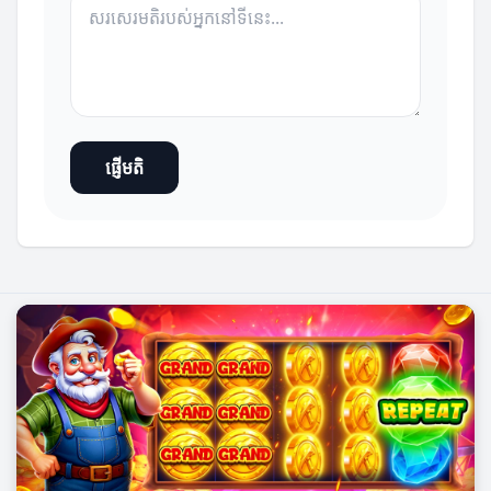
ផ្ញើមតិ