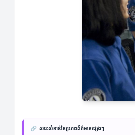
🔗
សារៈសំខាន់នៃប្រភពព័ត៌មានផ្សេងៗ