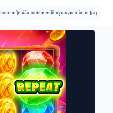
កាសមាសថ្មី
ការវិនិយោគឱកាស
កម្មវិធីបណ្តុះបណ្តាល
ព័ត៌មានផ្សេងៗ