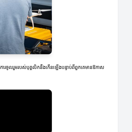
 ការចូលរួមរបស់បុគ្គលិកនឹងកើនឡើងបន្ទាប់ពីពួកគេមានឱកាស