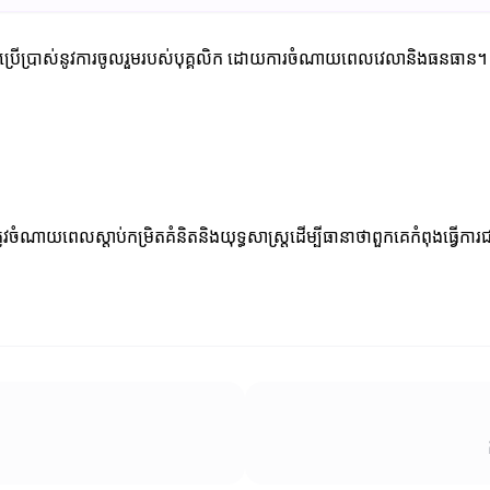
យប្រើប្រាស់នូវការចូលរួមរបស់បុគ្គលិក ដោយការចំណាយពេលវេលានិងធនធាន។ អ្នកគួរត
្រូវចំណាយពេលស្តាប់កម្រិតគំនិតនិងយុទ្ធសាស្ត្រ​ដើម្បីធានាថាពួកគេកំពុងធ្វើក