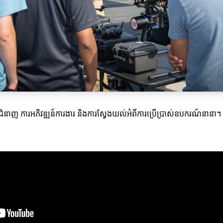
ំនាញ ការអភិវឌ្ឍន៍ការងារ និងការស្វែងយល់អំពីការប្រើប្រាស់ឧបករណ៍នានា។