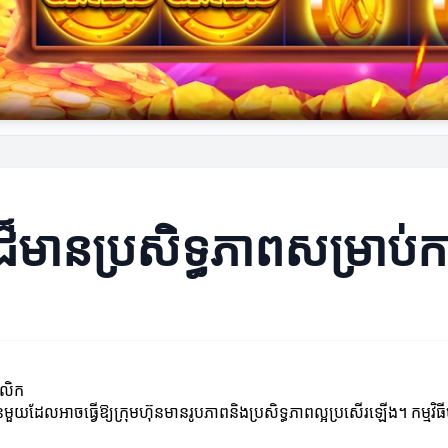
ដ៏មានប្រសិទ្ធភាពសម្រាប់ក
គលិក
ន់មួយដែលអាចធ្វើឱ្យក្រុមហ៊ុនមានរូបភាពនិងប្រសិទ្ធភាពល្អប្រសើរឡើង។ កម្មវិធីប