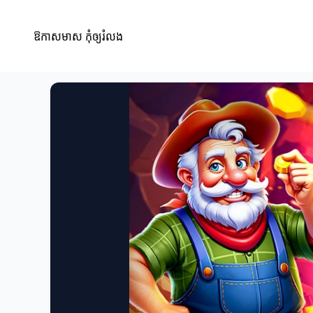
ឱកាសមាស កុំឲ្យរំលង