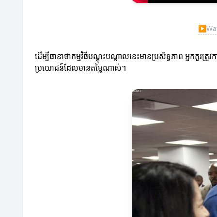
▶
Wat
ដើម្បីធានាថាកម្មវិធីបណ្តុះបណ្តាលនេះមានប្រសិទ្ធភាព អ្នកគួរ
ប្រយោជន៍ដែលមានតម្លៃណាស់។