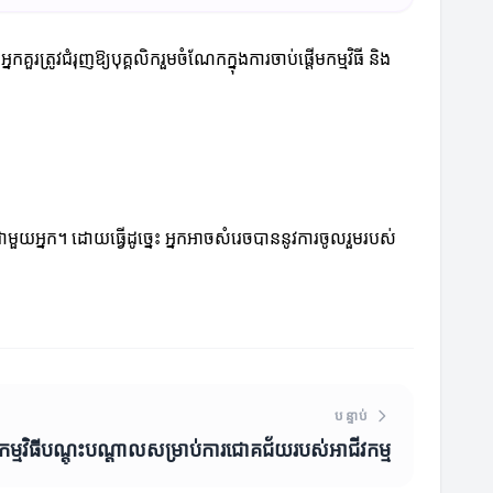
្រូវជំរុញឱ្យបុគ្គលិករួមចំណែកក្នុងការចាប់ផ្តើមកម្មវិធី និង
ារជាមួយអ្នក។ ដោយធ្វើដូច្នេះ អ្នកអាចសំរេចបាននូវការចូលរួមរបស់
បន្ទាប់
កម្មវិធីបណ្តុះបណ្តាលសម្រាប់ការជោគជ័យរបស់អាជីវកម្ម