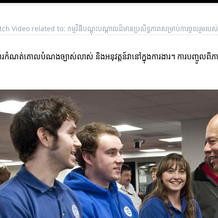
ch Video related to: កម្មវិធីបណ្តុះបណ្តាលដ៏មានប្រសិទ្ធភាពសម្រាប់ការចូលរួមរបស់ប
ត្រូវការកំណត់គោលបំណងច្បាស់លាស់ និងអនុវត្តន៍វានៅក្នុងការងារ។ ការបញ្ចូល