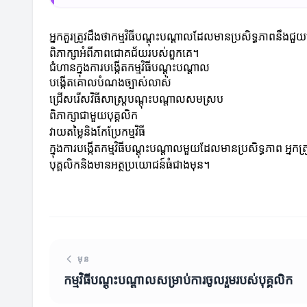
អ្នកគួរត្រូវដឹងថាកម្មវិធីបណ្តុះបណ្តាលដែលមានប្រសិទ្ធភាពនឹងជួ
ពិភាក្សាអំពីភាពជោគជ័យរបស់ពួកគេ។
ជំហានក្នុងការបង្កើតកម្មវិធីបណ្តុះបណ្តាល
បង្កើតគោលបំណងច្បាស់លាស់
ជ្រើសរើសវិធីសាស្ត្របណ្តុះបណ្តាលសមស្រប
ពិភាក្សាជាមួយបុគ្គលិក
វាយតម្លៃនិងកែប្រែកម្មវិធី
ក្នុងការបង្កើតកម្មវិធីបណ្តុះបណ្តាលមួយដែលមានប្រសិទ្ធភាព អ្នកត
បុគ្គលិកនិងមានអត្ថប្រយោជន៍ធំជាងមុន។
មុន
កម្មវិធីបណ្តុះបណ្តាលសម្រាប់ការចូលរួមរបស់បុគ្គលិក