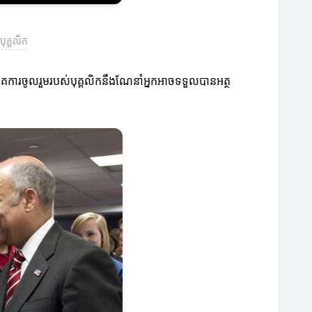
ុគ្គលិក
ពិភាគការចូលរួមរបស់បុគ្គលិកនឹងណែនាំអ្នកអាចទទួលបានអត្ថ