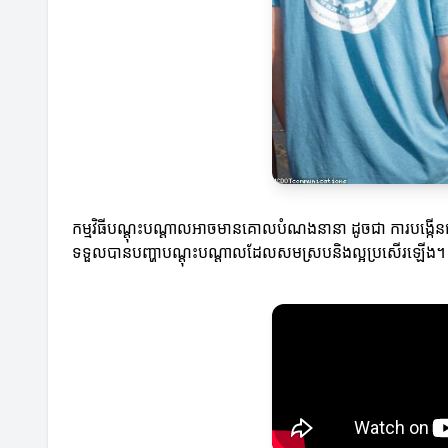
កម្មវិធីបណ្តុះបណ្តាលអាចមានគោលបំណងនានា ដូច​ជា ការបង្កើនជ
ទទួលបានបញ្ហាបណ្តុះបណ្តាលដែលសមស្របនិងល្អប្រសើរឡើង។