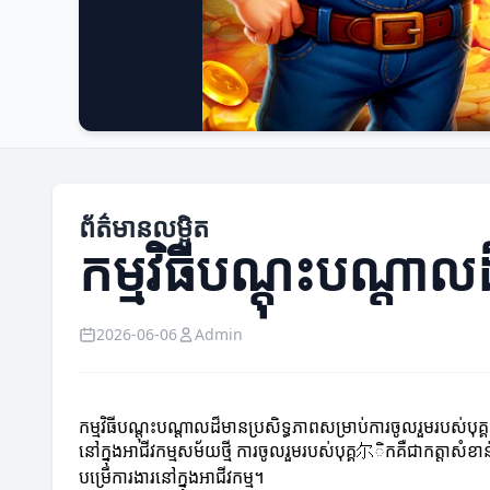
ព័ត៌មានលម្អិត
កម្មវិធីបណ្តុះបណ្តាល
2026-06-06
Admin
កម្មវិធីបណ្តុះបណ្តាលដ៏មានប្រសិទ្ធភាពសម្រាប់ការចូលរួមរបស់បុគ្
នៅក្នុងអាជីវកម្មសម័យថ្មី ការចូលរួមរបស់បុគ្គ尔ិកគឺជា​កត្តាសំខា
បម្រើការងារនៅក្នុងអាជីវកម្ម។