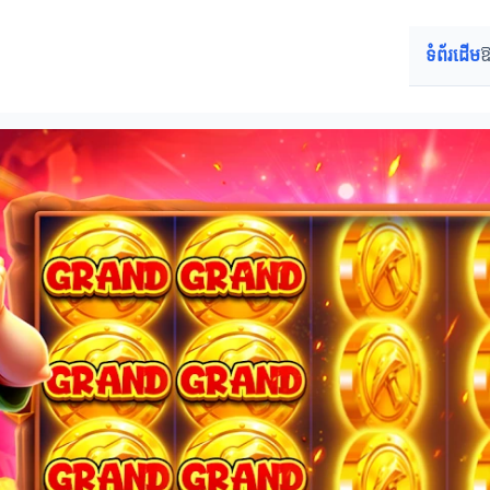
ទំព័រដើម
ឱ