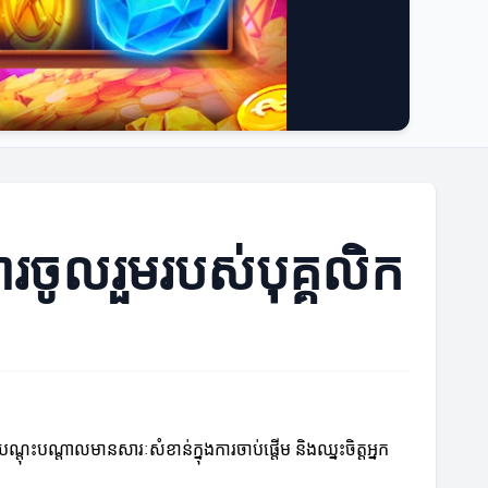
ារចូលរួមរបស់បុគ្គលិក
ណ្តុះបណ្តាលមានសារៈសំខាន់ក្នុងការចាប់ផ្តើម និងឈ្នះចិត្តអ្នក