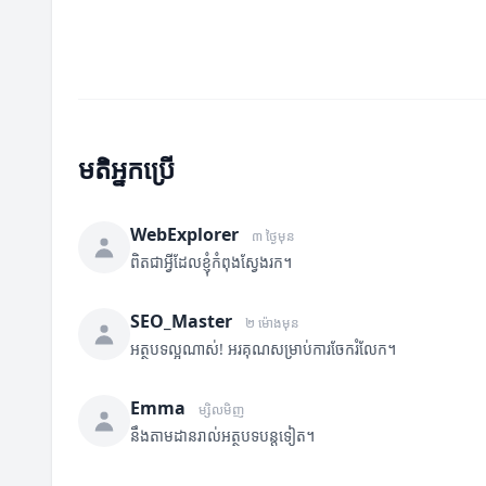
មតិអ្នកប្រើ
WebExplorer
៣ ថ្ងៃមុន
ពិតជាអ្វីដែលខ្ញុំកំពុងស្វែងរក។
SEO_Master
២ ម៉ោងមុន
អត្ថបទល្អណាស់! អរគុណសម្រាប់ការចែករំលែក។
Emma
ម្សិលមិញ
នឹងតាមដានរាល់អត្ថបទបន្តទៀត។