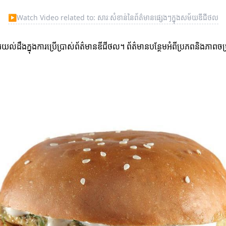
▶
Watch Video related to: សារៈសំខាន់នៃព័ត៌មានផ្សេងៗក្នុងសម័យឌីជីថល
ល់ដឹងក្នុងការប្រើប្រាស់ព័ត៌មានឌីជីថល។ ព័ត៌មានបន្ថែមអំពីប្រភពនិងភាពច