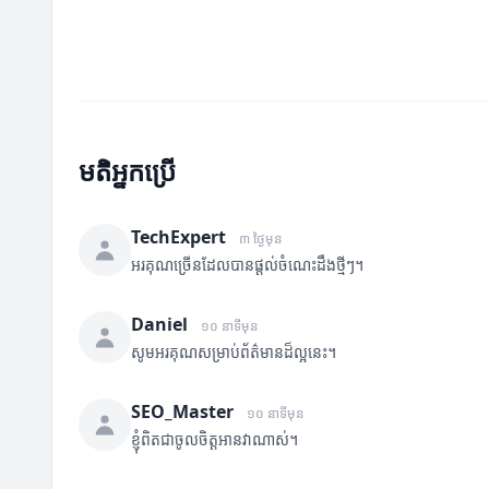
មតិអ្នកប្រើ
TechExpert
៣ ថ្ងៃមុន
អរគុណច្រើនដែលបានផ្តល់ចំណេះដឹងថ្មីៗ។
Daniel
១០ នាទីមុន
សូមអរគុណសម្រាប់ព័ត៌មានដ៏ល្អនេះ។
SEO_Master
១០ នាទីមុន
ខ្ញុំពិតជាចូលចិត្តអានវាណាស់។