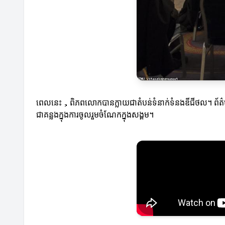
ពេលនេះ，ពិភពលោកបានក្លាយជាតំបន់ទំនាក់ទំនងឌីជីថល។ ព័ត៌មាន
ជាគន្លងក្នុងការចូលរួមចំណែកក្នុងសង្គម។