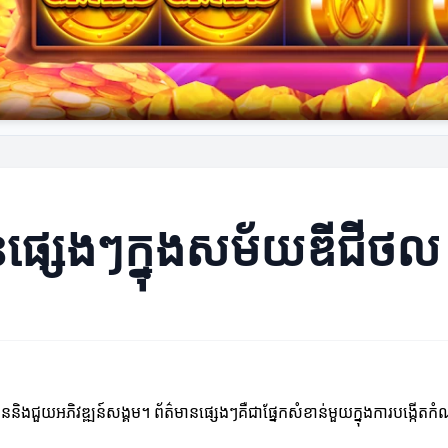
នផ្សេងៗក្នុងសម័យឌីជីថល
និងជួយអភិវឌ្ឍន៍សង្គម។ ព័ត៌មានផ្សេងៗគឺជាផ្នែកសំខាន់មួយក្នុងការបង្ក