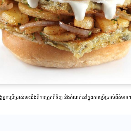
អ្នកប្រើប្រាស់ចេះដឹងពីការត្រួតពិនិត្យ និងកំណត់នៅក្នុងការប្រើប្រាស់ព័ត៌