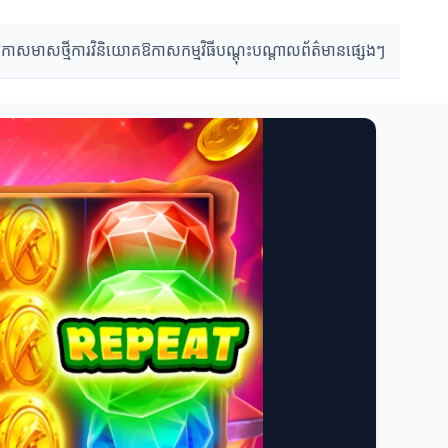
កាសមាសថ្មី
ការវិនិយោគឱកាស
កម្មវិធីបណ្តុះបណ្តាល
ព័ត៌មានផ្សេងៗ