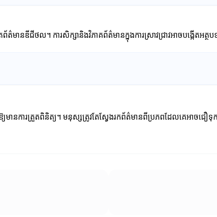
បត្រព័ត៌មានឌីជីថល។ ការសិក្សានិងវិភាគព័ត៌មានក្នុងការស្រាវជ្រាវអាចបង្កើ
ឱ្យមានការត្រួតពិនិត្យ។ មនុស្សត្រូវតែស្វែងរកព័ត៌មានពីប្រភពដែលគេអាចជឿទុកច