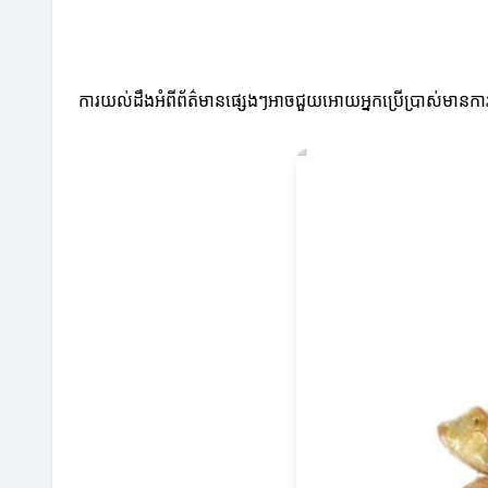
ការយល់ដឹងអំពីព័ត៌មានផ្សេងៗអាចជួយអោយអ្នកប្រើប្រាស់មានការយ