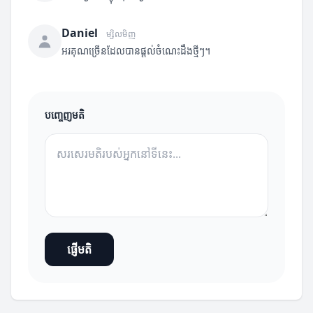
Daniel
ម្សិលមិញ
អរគុណច្រើនដែលបានផ្តល់ចំណេះដឹងថ្មីៗ។
បញ្ចេញមតិ
ផ្ញើមតិ