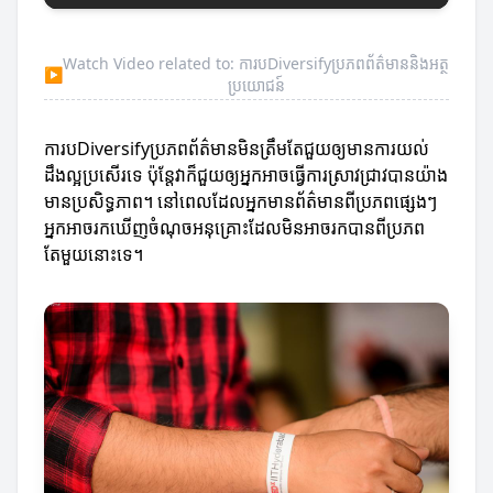
Watch Video related to: ការបDiversifyប្រភពព័ត៌មាននិងអត្ថ
▶
ប្រយោជន៍
ការបDiversifyប្រភពព័ត៌មានមិនត្រឹមតែជួយឲ្យមានការយល់
ដឹងល្អប្រសើរទេ ប៉ុន្តែវាក៏ជួយឲ្យអ្នកអាចធ្វើការស្រាវជ្រាវបានយ៉ាង
មានប្រសិទ្ធភាព។ នៅពេលដែលអ្នកមានព័ត៌មានពីប្រភពផ្សេងៗ
អ្នកអាចរកឃើញចំណុចអនុគ្រោះដែលមិនអាចរកបានពីប្រភព
តែមួយនោះទេ។