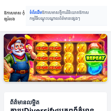
ឱកាសមាស កុំ
ទំព័រដើម
ឱកាសមាសថ្មី
ការវិនិយោគឱកាស
ឲ្យរំលង
កម្មវិធីបណ្តុះបណ្តាល
ព័ត៌មានផ្សេងៗ
ព័ត៌មានលម្អិត
ការបDiversifyប្រភពព័ត៌មាន