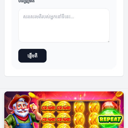
បញ្ចេញមតិ
ផ្ញើមតិ