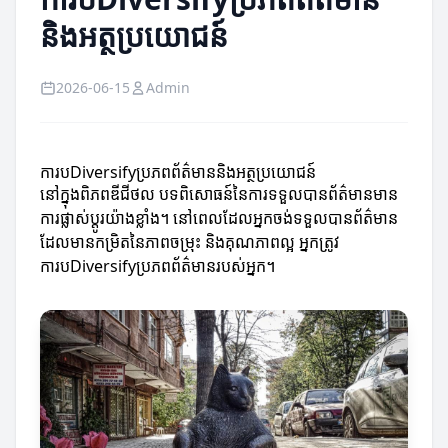
និងអត្ថប្រយោជន៍
2026-06-15
Admin
ការបDiversifyប្រភពព័ត៌មាននិងអត្ថប្រយោជន៍
នៅក្នុងពិភពឌីជីថល បទពិសោធន៍នៃការទទួលបានព័ត៌មានមាន
ការផ្លាស់ប្តូរយ៉ាងខ្លាំង។ នៅពេលដែលអ្នកចង់ទទួលបានព័ត៌មាន
ដែលមានកម្រិតនៃភាពចម្រុះ និងគុណភាពល្អ អ្នកត្រូវ
ការបDiversifyប្រភពព័ត៌មានរបស់អ្នក។