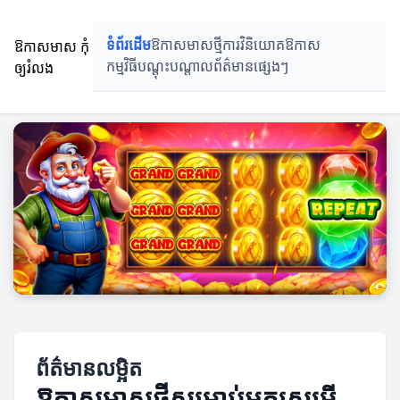
ឱកាសមាស កុំ
ទំព័រដើម
ឱកាសមាសថ្មី
ការវិនិយោគឱកាស
ឲ្យរំលង
កម្មវិធីបណ្តុះបណ្តាល
ព័ត៌មានផ្សេងៗ
ព័ត៌មានលម្អិត
ឱកាសមាសថ្មីសម្រាប់អ្នកស្រមើ