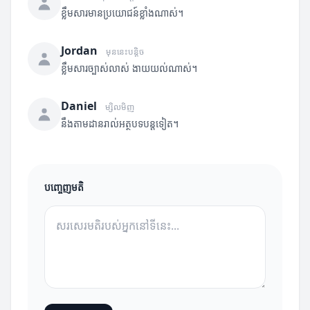
ខ្លឹមសារមានប្រយោជន៍ខ្លាំងណាស់។
Jordan
មុននេះបន្តិច
ខ្លឹមសារច្បាស់លាស់ ងាយយល់ណាស់។
Daniel
ម្សិលមិញ
នឹងតាមដានរាល់អត្ថបទបន្តទៀត។
បញ្ចេញមតិ