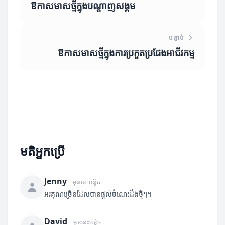
ឱកាសមាសថ្មីក្នុងបណ្ដាញសង្គម
បន្ទាប់
ឱកាសមាសថ្មីក្នុងការប្រកួតប្រជែងអាជីវកម្ម
មតិអ្នកប្រើ
Jenny
មុននេះបន្តិច
អរគុណច្រើនដែលបានផ្តល់ចំណេះដឹងថ្មីៗ។
David
មុននេះបន្តិច