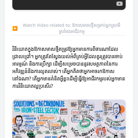
Watch Video related to: ឱកាសមាសថ្មីសម្រាប់អ្នកស្រមើ
▶
ស្រមែងអាជីវកម្ម
វិនិយោគក្នុងឱកាសមាសថ្មីតម្រូវឱ្យអ្នកមានការពិចារណាដែល
ជ្រាលជ្រៅ។ អ្នកត្រូវតែស្វែងយល់អំពីគ្រប់អ្វីដែលគួរត្រូវបានចាប់
អារម្មណ៍ និងការប្រឹក្សា ដើម្បីសម្រេចបាននូវសមត្ថភាពនៃការ
អភិវឌ្ឍន៍និងការលូតលាស់។ តើអ្នកគិតថាអ្នកអាចរកឱកាស
នៅឯណា? តើអ្នកមានគំនិតអ្វីខ្លះដើម្បីធ្វើឱ្យអាជីវកម្មរបស់អ្នកមាន
ការវិនិយោគល្អប្រសើរ?