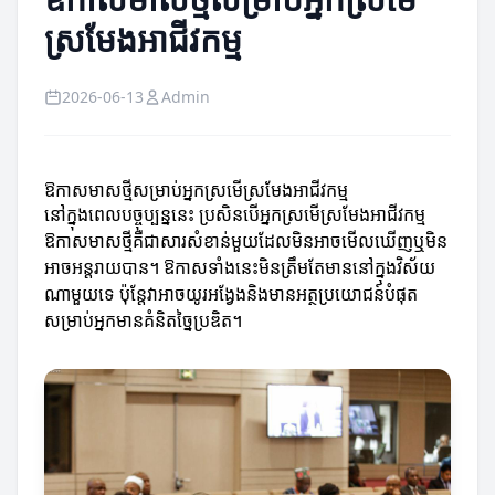
ស្រមែងអាជីវកម្ម
2026-06-13
Admin
ឱកាសមាសថ្មីសម្រាប់អ្នកស្រមើស្រមែងអាជីវកម្ម
នៅក្នុងពេលបច្ចុប្បន្ននេះ ប្រសិនបើអ្នកស្រមើស្រមែងអាជីវកម្ម
ឱកាសមាសថ្មីគឺជាសារសំខាន់មួយដែលមិនអាចមើលឃើញឬមិន
អាចអន្ដរាយបាន។ ឱកាសទាំងនេះមិនត្រឹមតែមាននៅក្នុងវិស័យ
ណាមួយទេ ប៉ុន្តែវាអាចយូរអង្វែងនិងមានអត្ថប្រយោជន៍បំផុត
សម្រាប់អ្នកមានគំនិតច្នៃប្រឌិត។