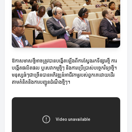
ឱកាសមាសថ្មីអាចត្រូវបានបង្កើតឡើងពីការស្វែងរកទីផ្សារថ្មី ការ
បង្កើតផលិតផល ឬសេវាកម្មថ្មីៗ និងការប្រើប្រាស់បច្ចេកវិទ្យាថ្មី។
មនុស្សធំៗជាច្រើនបានអភិវឌ្ឍន៍អាជីវកម្មរបស់ពួកគេដោយដើរ
តាមគំនិតនិងការបញ្ជូនដំណឹងថ្មីៗ។