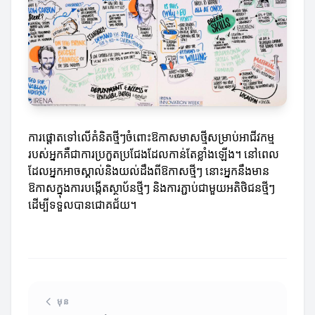
ការផ្តោតទៅលើគំនិតថ្មីៗចំពោះឱកាសមាសថ្មីសម្រាប់អាជីវកម្ម
របស់អ្នកគឺជាការប្រកួតប្រជែងដែលកាន់តែខ្លាំងឡើង។ នៅពេល
ដែលអ្នកអាចស្គាល់និងយល់ដឹងពីឱកាសថ្មីៗ នោះអ្នកនឹងមាន
ឱកាសក្នុងការបង្កើតស្ថាប័នថ្មីៗ និងការភ្ជាប់ជាមួយអតិថិជនថ្មីៗ
ដើម្បីទទួលបានជោគជ័យ។
មុន