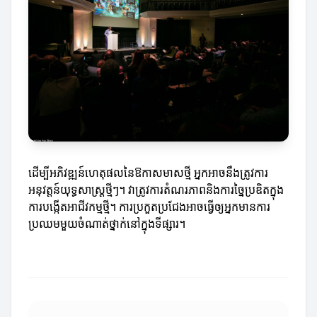
ដើម្បីអភិវឌ្ឍន៍ហេតុផលនៃឱកាសមាសថ្មី អ្នកអាចនឹងត្រូវការ
អនុវត្តន៍យុទ្ធសាស្ត្រថ្មីៗ។ វាត្រូវការតំណរភាពនិងការច្នៃប្រឌិតក្នុង
ការបង្កើតអាជីវកម្មថ្មី។ ការប្រកួតប្រជែងអាចធ្វើឲ្យអ្នកមានការ
ប្រឈមមួយចំណាត់ថ្នាក់នៅក្នុងទីផ្សារ។