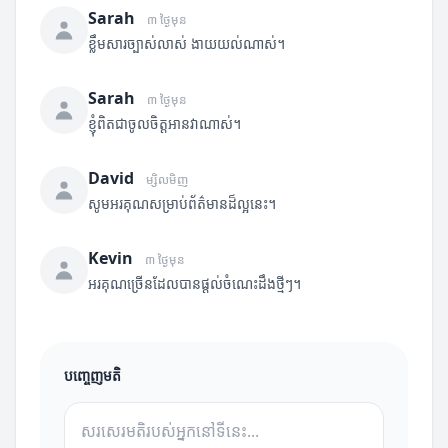
Sarah
៣ ថ្ងៃមុន
ខ្លឹមសារច្បាស់លាស់ ងាយយល់ណាស់។
Sarah
៣ ថ្ងៃមុន
ខ្ញុំពិតជាចូលចិត្តអានវាណាស់។
David
ម្សិលមិញ
សូមអរគុណសម្រាប់ព័ត៌មានដ៏ល្អនេះ។
Kevin
៣ ថ្ងៃមុន
អរគុណច្រើនដែលបានផ្តល់ចំណេះដឹងថ្មីៗ។
បញ្ចេញមតិ