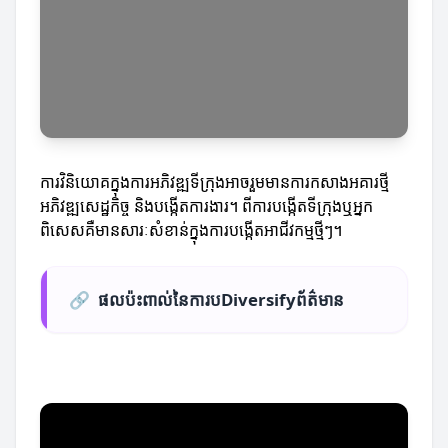
ការវិនិយោគក្នុងការអភិវឌ្ឍទីក្រុងអាចរួមមានការកសាងអគារថ្មី
អភិវឌ្ឍសេដ្ឋកិច្ច និងបង្កើតការងារ។ ពីការបង្កើតទីក្រុងឬអ្នក
ពិសេសគឺមានសារៈសំខាន់ក្នុងការបង្កើតអាជីវកម្មថ្មីៗ។
🔗
ផលប៉ះពាល់នៃការបDiversifyព័ត៌មាន