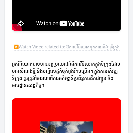
▶
Watch Video related to: ឱកាសវិនិយោគក្នុងការអភិវឌ្ឍទីក្រុង
អ្នកវិនិយោគអាចមានអត្ថប្រយោជន៍ពីការវិនិយោគក្នុងទីក្រុងដែល
មានសំណង់ថ្មី និងបញ្ជីសេដ្ឋកិច្ចកំពុងរីកចម្រើន។ ក្នុងការអភិវឌ្ឍ
ទីក្រុង គួរត្រូវពិចារណាពីការអភិវឌ្ឍន៍ប្រព័ន្ធការដឹកជញ្ជូន និង
មូលដ្ឋានសេដ្ឋកិច្ច។