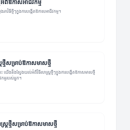
ថ្មីអំពីឱកាសអាជីវកម្ម
ែងរកវិធីថ្មីៗក្នុងការបង្កើតឱកាសអាជីវកម្ម។
រ្តថ្មីសម្រាប់ឱកាសមាសថ្មី
នេះ យើងនឹងស្វែងយល់អំពីវិធីសាស្ត្រថ្មីៗក្នុងការបង្កើតឱកាសមាសថ្មី
វកម្មរបស់អ្នក។
ាស្ត្រថ្មីសម្រាប់ឱកាសមាសថ្មី