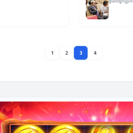
អ្វីដែលអ្នកត្រ
1
2
3
4