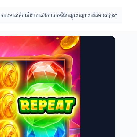
កាសមាសថ្មី
ការវិនិយោគឱកាស
កម្មវិធីបណ្តុះបណ្តាល
ព័ត៌មានផ្សេងៗ