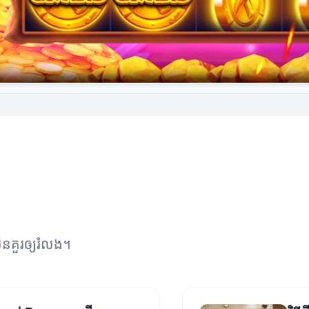
នគួរឲ្យរំលង។