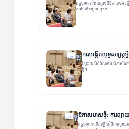
អត្ថបទនេះនឹងពន្យល់ពីឱកាសមាសថ្
ការងារថ្មីសម្រាប់អ្នក។
ការបង្កើតយុទ្ធសាស្ត្រថ
ស្វែងយល់ពីចំណុចដ៏សំខាន់នៃការ
ថ្មី។
ឱកាសមាសថ្មី: ការព្យាយាម
អត្ថបទនេះលើកឡើងអំពីការព្យាយាមចូ