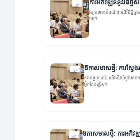
ការអភិវឌ្ឍន៍នូវវិធីថ្ម
អត្ថបទនេះពិពណ៌នាអំពីវិធីថ្មីក្ន
កម្ម។
ឱកាសមាសថ្មី: ការស្វែងរ
ក្នុងអត្ថបទនេះ, យើងនឹងស្វែងរកឱ
អ្នករីកចម្រើន។
ឱកាសមាសថ្មី: ការអភិវឌ្ឍន