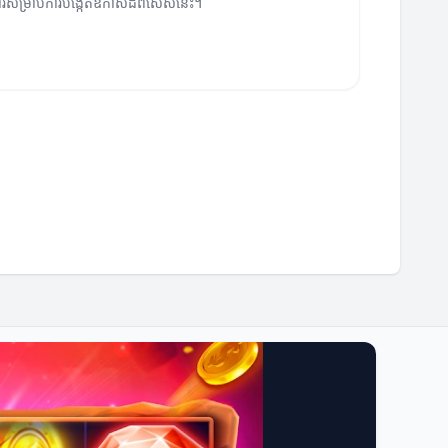
ូវការសម្រាប់ការបង្កើតឱកាសដ៏ពិសេសនេះ។