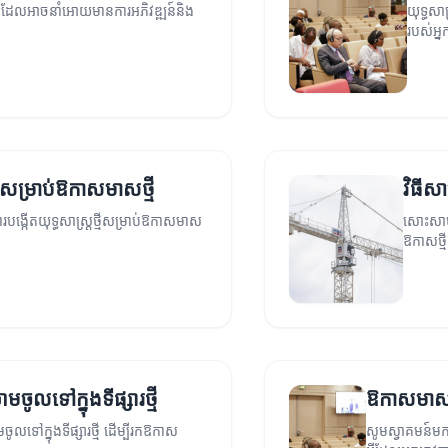
មីដែលអាចនាំអោយមានការអភិវឌ្ឍន៍និង
យុទ្ធសា
របស់អ្ន
្មីសម្រាប់ឱកាសមាសថ្មី
វិធីសា
បង្កើតយុទ្ធសាស្ត្រថ្មីសម្រាប់ឱកាសមាស
សោះសាបន
ឱកាសថ្ម
ចូលទៅក្នុងទីផ្សារថ្មី
ឱកាសមាសថ្ម
លទៅក្នុងទីផ្សារថ្មី ដើម្បីរកឱកាស
សូមស្វាគមន៍មកក