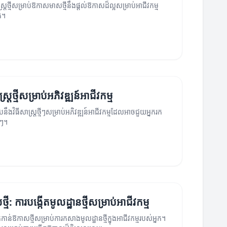
ស្ត្រថ្មីសម្រាប់ឱកាសមាសថ្មីនឹងផ្តល់ឱកាសដ៏ល្អសម្រាប់អាជីវកម្ម
ក។
ស្ត្រថ្មីសម្រាប់អភិវឌ្ឍន៍អាជីវកម្ម
ឹងវិធីសាស្ត្រថ្មីៗសម្រាប់អភិវឌ្ឍន៍អាជីវកម្មដែលអាចជួយអ្នករក
ីៗ។
ី: ការបង្កើតមូលដ្ឋានថ្មីសម្រាប់អាជីវកម្ម
ាន់ឱកាសថ្មីសម្រាប់ការកសាងមូលដ្ឋានថ្មីក្នុងអាជីវកម្មរបស់អ្នក។