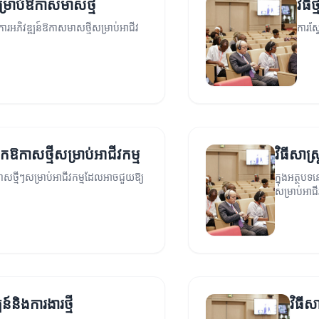
ីសម្រាប់ឱកាសមាសថ្មី
វិធី
ុងការអភិវឌ្ឍន៍ឱកាសមាសថ្មីសម្រាប់អាជីវ
ការស្វ
កឱកាសថ្មីសម្រាប់អាជីវកម្ម
វិធីសាស្
កាសថ្មីៗសម្រាប់អាជីវកម្មដែលអាចជួយឱ្យ
ក្នុងអត្ថបទ
សម្រាប់អាជី
៍និងការងារថ្មី
វិធីស