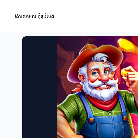
ឱកាសមាស កុំឲ្យរំលង