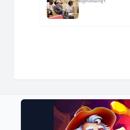
សម្រាប់អាជីវកម្ម។