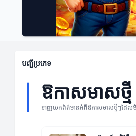
បញ្ជីប្រភេទ
ឱកាសមាសថ្មី
ទាញយកព័ត៌មានអំពីឱកាសមាសថ្មីៗដែលមិ