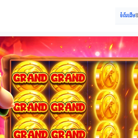
ទំព័រដើម
ឱ